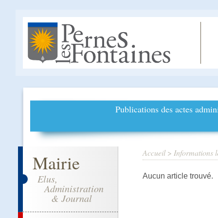
Publications des actes admini
Accueil
>
Informations l
Mairie
Aucun article trouvé.
Elus,
Administration
& Journal