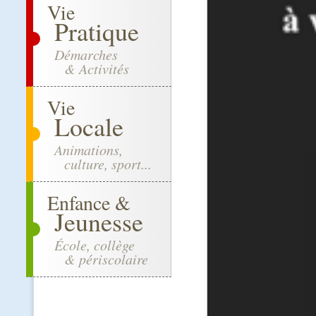
Vie
Pratique
Démarches
& Activités
Vie
Locale
Animations,
culture, sport...
Enfance &
Jeunesse
École, collège
& périscolaire