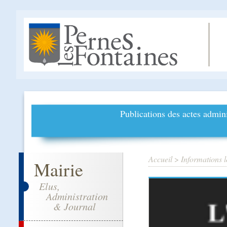
Publications des actes admini
Accueil
>
Informations l
Mairie
Elus,
Administration
& Journal