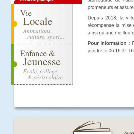
promeneurs et assurent
Vie
Locale
Depuis 2018, la vil
récompense la mise en
Animations,
ainsi qu’une meilleure
culture, sport...
Pour information
: l
Enfance &
joindre le 06 16 31 16
Jeunesse
École, collège
& périscolaire
Journ