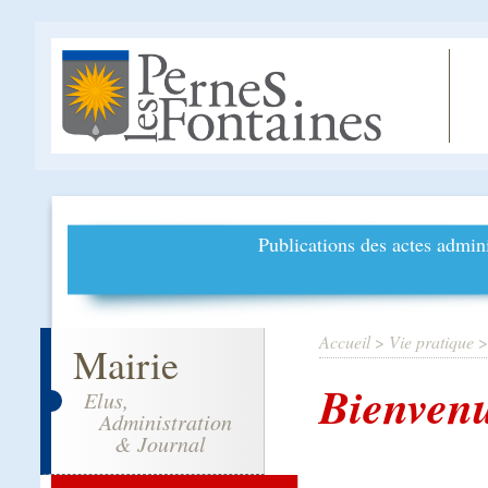
Publications des actes admini
Accueil
>
Vie pratique
Mairie
Bienvenu
Elus,
Administration
& Journal