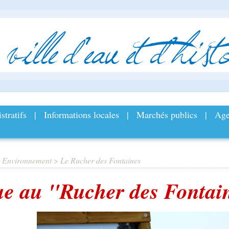
ville
d
’
eau
et
d
’
histo
stratifs
|
Informations locales
|
Marchés publics
|
Age
>
Environnement
>
Le Rucher des Fontaines
e au "Rucher des Fontai