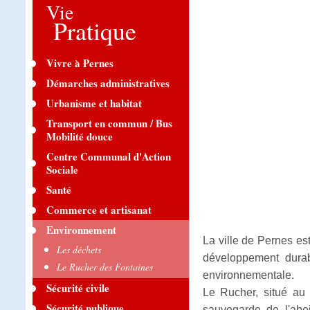
Vie
Pratique
Vivre à Pernes
Démarches administratives
Urbanisme et habitat
Transport en commun / Bus
Mobilité douce
Centre Communal d'Action
Sociale
Santé
Commerce et artisanat
Environnement
La ville de Pernes es
Les déchets
développement durab
Le Rucher des Fontaines
environnementale.
Sécurité civile
Le Rucher, situé a
Sécurité publique
sauvegarde de l'abe