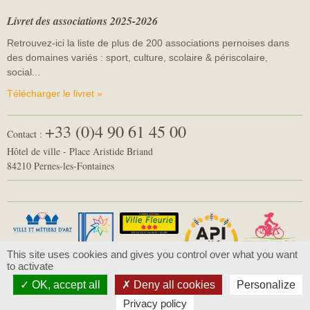
Livret des associations 2025-2026
Retrouvez-ici la liste de plus de 200 associations pernoises dans
des domaines variés : sport, culture, scolaire & périscolaire,
social...
Télécharger le livret »
+33 (0)4 90 61 45 00
Contact :
Hôtel de ville - Place Aristide Briand
84210 Pernes-les-Fontaines
This site uses cookies and gives you control over what you want
to activate
OK, accept all
Deny all cookies
Personalize
© 2016 - Pernes-les-Fontaines -
Mentions légales
-
Politique de confidentialité
Privacy policy
Conception :
Com-Océan