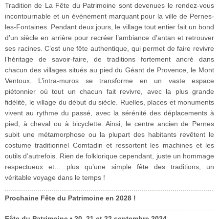
Tradition de La Fête du Patrimoine sont devenues le rendez-vous
Sécurité civile
incontournable et un événement marquant pour la ville de Pernes-
Sécurité publique
les-Fontaines. Pendant deux jours, le village tout entier fait un bond
d’un siècle en arrière pour recréer l’ambiance d’antan et retrouver
ses racines. C’est une fête authentique, qui permet de faire revivre
l’héritage de savoir-faire, de traditions fortement ancré dans
chacun des villages situés au pied du Géant de Provence, le Mont
Ventoux. L’intra-muros se transforme en un vaste espace
piétonnier où tout un chacun fait revivre, avec la plus grande
fidélité, le village du début du siècle. Ruelles, places et monuments
vivent au rythme du passé, avec la sérénité des déplacements à
pied, à cheval ou à bicyclette. Ainsi, le centre ancien de Pernes
subit une métamorphose ou la plupart des habitants revêtent le
costume traditionnel Comtadin et ressortent les machines et les
outils d’autrefois. Rien de folklorique cependant, juste un hommage
respectueux et… plus qu’une simple fête des traditions, un
véritable voyage dans le temps !
Prochaine Fête du Patrimoine en 2028 !
Fête du Patrimoine • 20, 21 et 22 septembre 2024