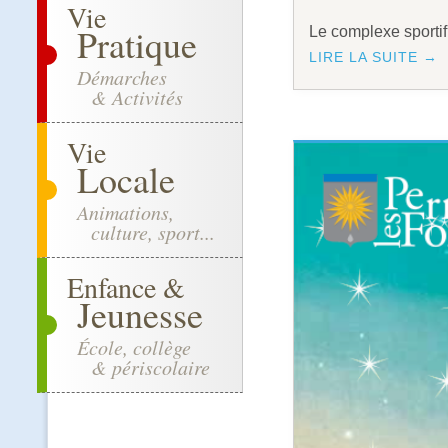
Vie
Pratique
Le complexe sportif
LIRE LA SUITE →
Démarches
& Activités
Vie
Locale
Animations,
culture, sport...
Enfance &
Jeunesse
École, collège
& périscolaire