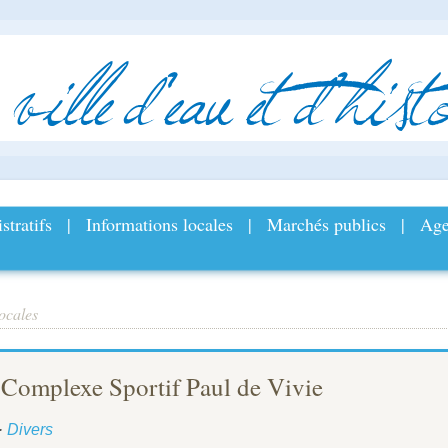
ville
d
’
eau
et
d
’
histo
stratifs
|
Informations locales
|
Marchés publics
|
Age
ocales
 Complexe Sportif Paul de Vivie
·
Divers