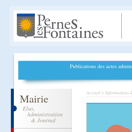
Publications des actes admini
Accueil
>
Informations l
Mairie
Elus,
Administration
& Journal