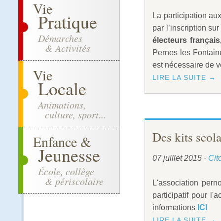
Vie
Pratique
La participation au
par l’inscription sur
Démarches
électeurs françai
& Activités
Pernes les Fontain
est nécessaire de v
Vie
LIRE LA SUITE →
Locale
Animations,
culture, sport...
Des kits scol
Enfance &
Jeunesse
07 juillet 2015
·
Cit
École, collège
& périscolaire
L'association pern
participatif pour l
informations
ICI
LIRE LA SUITE →