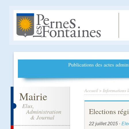
Publications des actes admini
Accueil
>
Informations l
Mairie
Elus,
Elections rég
Administration
& Journal
22 juillet 2015
·
Ele