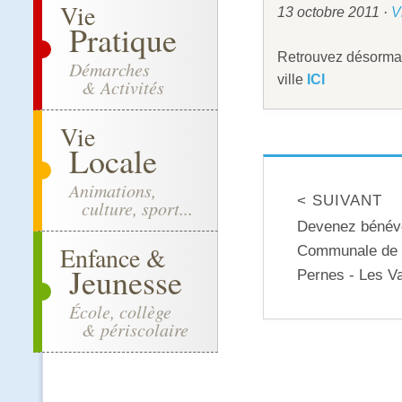
Vie
13 octobre 2011
·
V
Pratique
Retrouvez désormais
Démarches
ville
ICI
& Activités
Vie
Locale
Animations,
< SUIVANT
culture, sport...
Devenez bénévo
Enfance &
Communale de S
Jeunesse
Pernes - Les V
École, collège
& périscolaire