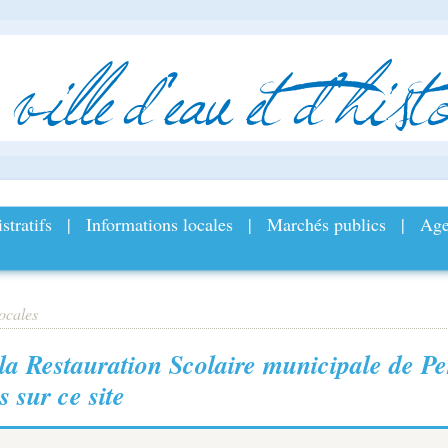
ville
d
’
eau
et
d
’
histo
stratifs
|
Informations locales
|
Marchés publics
|
Age
ocales
la Restauration Scolaire municipale de Pe
s sur ce site