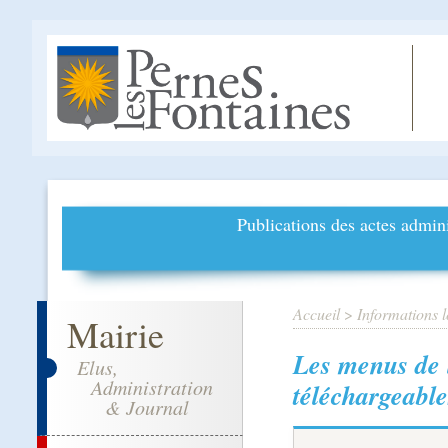
Publications des actes admini
Accueil
>
Informations l
Mairie
Les menus de 
Elus,
Administration
téléchargeable
& Journal