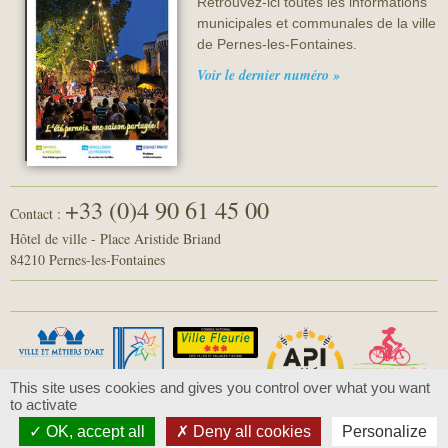
Retrouvez-ici toutes les informations
municipales et communales de la ville
de Pernes-les-Fontaines.
Voir le dernier numéro »
+33 (0)4 90 61 45 00
Contact :
Hôtel de ville - Place Aristide Briand
84210 Pernes-les-Fontaines
This site uses cookies and gives you control over what you want
to activate
OK, accept all
Deny all cookies
Personalize
© 2016 - Pernes-les-Fontaines -
Mentions légales
-
Politique de confidentialité