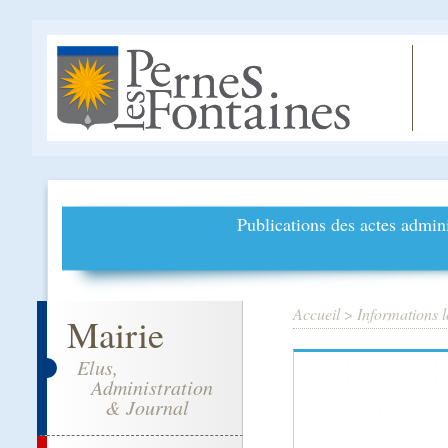
Publications des actes admini
Accueil
>
Informations l
Mairie
Elus,
Administration
& Journal