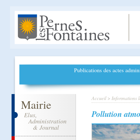
Publications des actes admini
Accueil
>
Informations l
Mairie
Pollution atmo
Elus,
Administration
& Journal