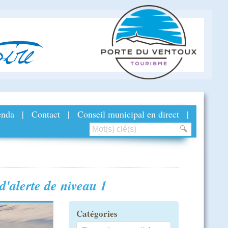
ire
nda
|
Contact
|
Conseil municipal en direct
|
d'alerte de niveau 1
Catégories