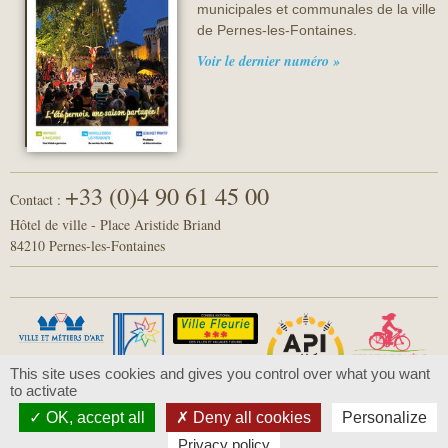
municipales et communales de la ville
de Pernes-les-Fontaines.
Voir le dernier numéro »
+33 (0)4 90 61 45 00
Contact :
Hôtel de ville - Place Aristide Briand
84210 Pernes-les-Fontaines
This site uses cookies and gives you control over what you want
to activate
OK, accept all
Deny all cookies
Personalize
© 2016 - Pernes-les-Fontaines -
Mentions légales
-
Politique de confidentialité
Privacy policy
Conception :
Com-Océan