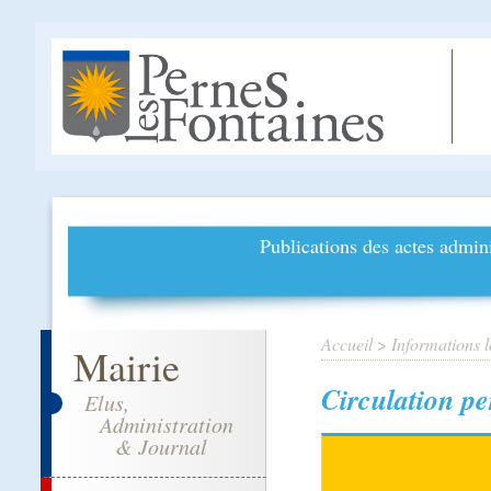
Publications des actes admini
Accueil
>
Informations l
Mairie
Circulation p
Elus,
Administration
& Journal