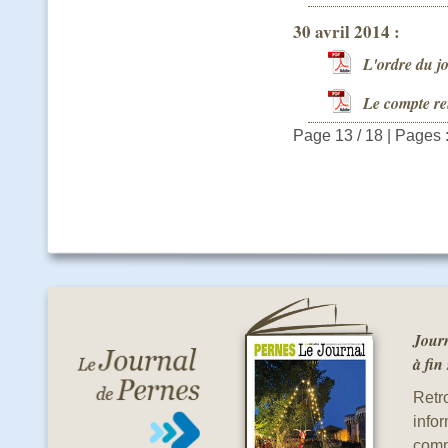
30 avril 2014 :
L'ordre du j
Le compte re
Page 13 / 18
| Pages 
Journ
à fin
Retro
info
comm