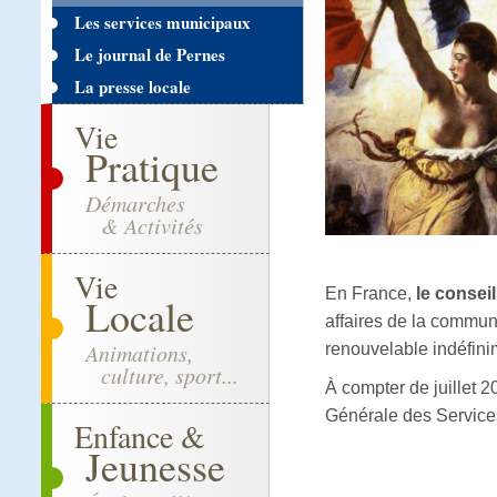
Les services municipaux
Le journal de Pernes
La presse locale
Vie
Pratique
Démarches
& Activités
Vie
En France,
le consei
Locale
affaires de la commun
Animations,
renouvelable indéfini
culture, sport...
À compter de juillet 2
Générale des Services
Enfance &
Jeunesse