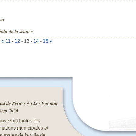
our
ndu de la séance
:
«
11
-
12
-
13
-
14
-
15
»
al de Pernes # 123 / Fin juin
 sept 2026
uvez-ici toutes les
rmations municipales et
unales de la ville de