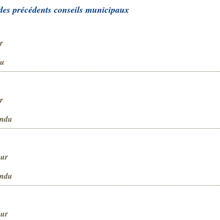
des précédents conseils municipaux
r
du
r
endu
our
endu
our