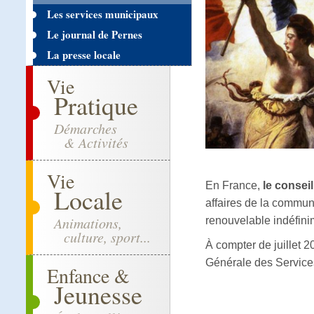
Les services municipaux
Le journal de Pernes
La presse locale
Vie
Pratique
Démarches
& Activités
Vie
En France,
le consei
Locale
affaires de la commun
Animations,
renouvelable indéfini
culture, sport...
À compter de juillet 2
Générale des Services
Enfance &
Jeunesse