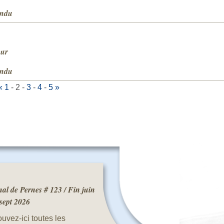
endu
our
endu
«
1
-
2
-
3
-
4
-
5
»
al de Pernes # 123 / Fin juin
 sept 2026
uvez-ici toutes les