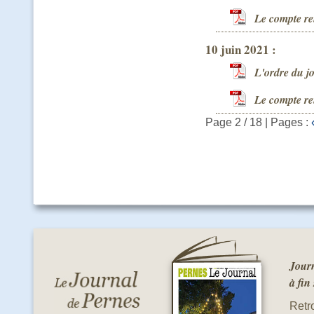
Le compte r
10 juin 2021 :
L'ordre du j
Le compte r
Page 2 / 18
| Pages :
Journ
à fin
Retro