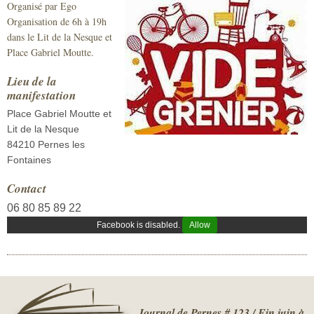
Organisé par Ego
Sécurité civile
Organisation de 6h à 19h
dans le Lit de la Nesque et
Sécurité publique
Place Gabriel Moutte.
Lieu de la
manifestation
Place Gabriel Moutte et
Lit de la Nesque
84210 Pernes les
Fontaines
Contact
06 80 85 89 22
Facebook is disabled.
Allow
Journal de Pernes # 123 / Fin juin à