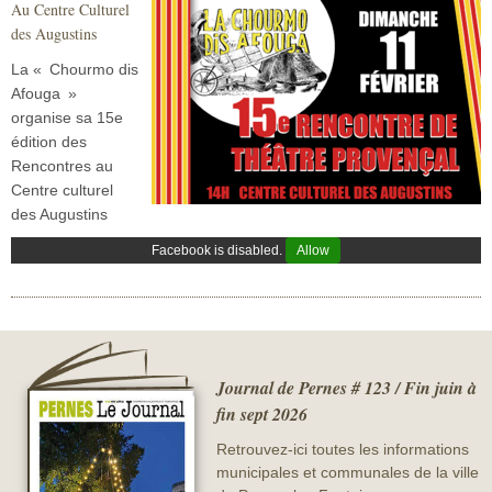
Au Centre Culturel
Sécurité civile
des Augustins
Sécurité publique
La « Chourmo dis
Afouga »
organise sa 15e
édition des
Rencontres au
Centre culturel
des Augustins
Facebook is disabled.
Allow
Journal de Pernes # 123 / Fin juin à
fin sept 2026
Retrouvez-ici toutes les informations
municipales et communales de la ville