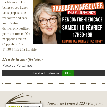
La librairie, Des
Sécurité civile
bulles et des lignes,
vous propose une
Sécurité publique
rencontre dédicace
avec l'autrice du
dernier prix Pulitzer
pour son roman "On
m'appelle Demon
Copperhead" de
17h30 à 19h à la librairie.
Lieu de la manifestation
Place du Portail neuf
Facebook is disabled.
Allow
Journal de Pernes # 123 / Fin juin à