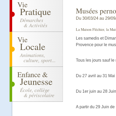
Vie
Pratique
Musées perno
Du 30/03/24 au 29/09/
Démarches
& Activités
La Maison Fléchier, la Mai
Vie
Les samedis et Diman
Locale
Provence pour le mus
Animations,
culture, sport...
Tous les jours sauf le 
Enfance &
Du 27 avril au 31 Mai
Jeunesse
École, collège
Du 1er juin au 28 Jui
& périscolaire
A partir du 29 Juin d