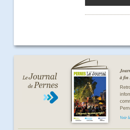
Journ
à fin
Retro
info
comm
Pern
Voir 