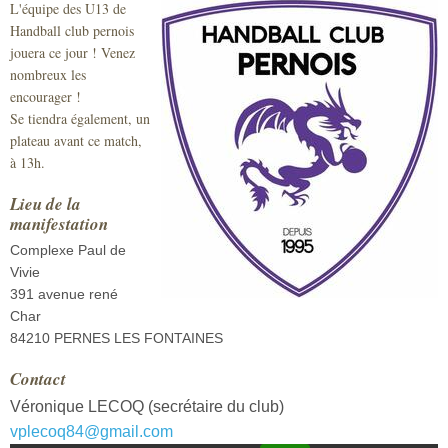
L'équipe des U13 de
Sécurité civile
Handball club pernois
jouera ce jour ! Venez
Sécurité publique
nombreux les
encourager !
Se tiendra également, un
plateau avant ce match,
à 13h.
Lieu de la
manifestation
Complexe Paul de
Vivie
391 avenue rené
Char
84210 PERNES LES FONTAINES
Contact
Véronique LECOQ (secrétaire du club)
vplecoq84@gmail.com