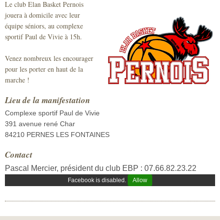
Le club Elan Basket Pernois
Sécurité civile
jouera à domicile avec leur
équipe séniors, au complexe
Sécurité publique
sportif Paul de Vivie à 15h.
Venez nombreux les encourager
pour les porter en haut de la
marche !
Lieu de la manifestation
Complexe sportif Paul de Vivie
391 avenue rené Char
84210 PERNES LES FONTAINES
Contact
Pascal Mercier, président du club EBP : 07.66.82.23.22
Facebook is disabled.
Allow