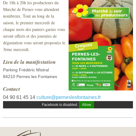
De 18h à 20h les producteurs du
Sécurité civile
Marché de Pernes vous attendent
nombreux. Tout au long de la
Sécurité publique
saison, le premier mercredi de
chaque mois des paniers garnis vous
seront offerts et des journées de
dégustation vous seront proposées le
3ème mercredi.
Lieu de la manifestation
Parking Frédéric Mistral
84210 Pernes les Fontaines
Contact
04 90 61 45 14
culture@perneslesfontaines.fr
Facebook is disabled.
Allow