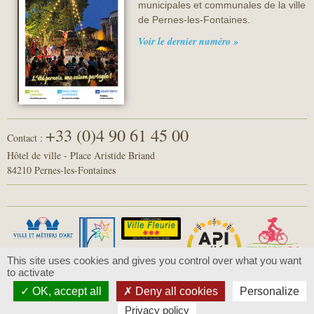
municipales et communales de la ville
de Pernes-les-Fontaines.
Voir le dernier numéro »
+33 (0)4 90 61 45 00
Contact :
Hôtel de ville - Place Aristide Briand
84210 Pernes-les-Fontaines
This site uses cookies and gives you control over what you want
to activate
OK, accept all
Deny all cookies
Personalize
© 2016 - Pernes-les-Fontaines -
Mentions légales
-
Politique de confidentialité
Privacy policy
Conception :
Com-Océan