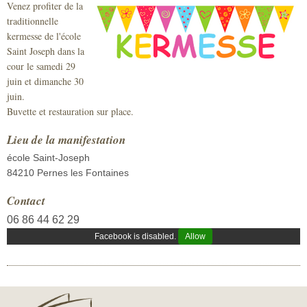
Venez profiter de la
Sécurité civile
traditionnelle
kermesse de l'école
Sécurité publique
Saint Joseph dans la
cour le samedi 29
juin et dimanche 30
juin.
Buvette et restauration sur place.
Lieu de la manifestation
école Saint-Joseph
84210 Pernes les Fontaines
Contact
06 86 44 62 29
Facebook is disabled.
Allow