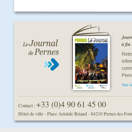
Journ
à fin
Retro
info
comm
Pern
Voir 
+33 (0)4 90 61 45 00
Contact :
Hôtel de ville - Place Aristide Briand
-
84210 Pernes-les-Fon