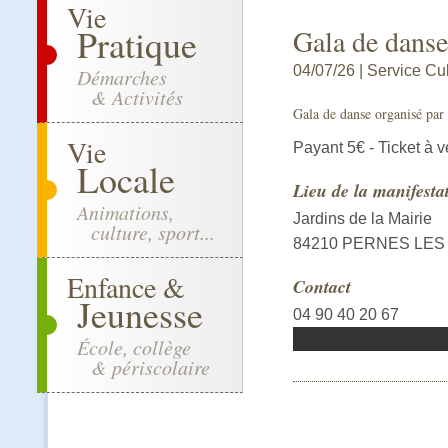
Vie
Pratique
Gala de dans
04/07/26 | Service Cul
Démarches
& Activités
Gala de danse organisé par l
Vie
Payant 5€ - Ticket à v
Locale
Lieu de la manifesta
Animations,
Jardins de la Mairie
culture, sport...
84210 PERNES LES
Enfance &
Contact
Jeunesse
04 90 40 20 67
École, collège
& périscolaire