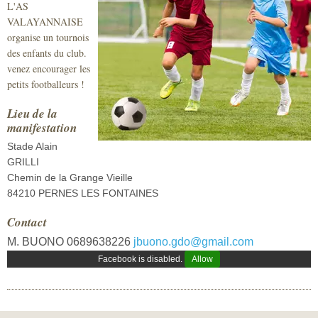
L'AS
Sécurité civile
VALAYANNAISE
organise un tournois
Sécurité publique
des enfants du club.
venez encourager les
petits footballeurs !
Lieu de la
manifestation
Stade Alain
GRILLI
Chemin de la Grange Vieille
84210 PERNES LES FONTAINES
Contact
M. BUONO 0689638226
jbuono.gdo@gmail.com
Facebook is disabled.
Allow