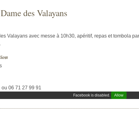
e Dame des Valayans
s Valayans avec messe à 10h30, apéritif, repas et tombola par l
.
tion
s
 ou 06 71 27 99 91
Facebook is disabled.
Allow