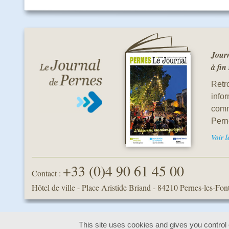
Journ
à fin
Retro
info
comm
Pern
Voir 
+33 (0)4 90 61 45 00
Contact :
Hôtel de ville - Place Aristide Briand
-
84210 Pernes-les-Fon
This site uses cookies and gives you control