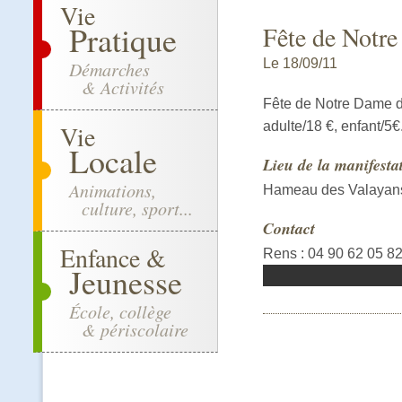
Vie
Pratique
Fête de Notr
Le 18/09/11
Démarches
& Activités
Fête de Notre Dame de
adulte/18 €, enfant/5€
Vie
Locale
Lieu de la manifesta
Animations,
Hameau des Valayan
culture, sport...
Contact
Enfance &
Rens : 04 90 62 05 82
Jeunesse
École, collège
& périscolaire