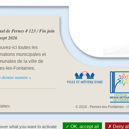
al de Pernes # 123 / Fin juin
 sept 2026
uvez-ici toutes les
rmations municipales et
unales de la ville de
es-les-Fontaines.
le dernier numéro »
taines
© 2016 - Pernes-les-Fontaines -
M
 over what you want to activate
OK, accept all
Deny al