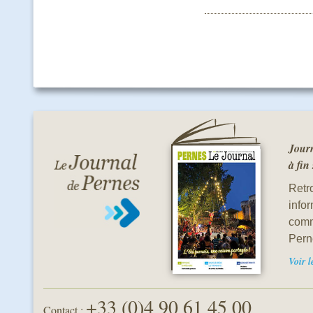
Journ
à fin
Retro
info
comm
Pern
Voir 
+33 (0)4 90 61 45 00
Contact :