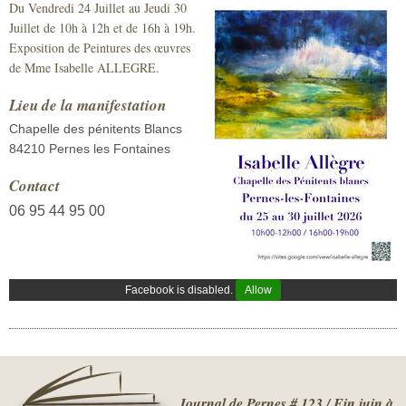
Du Vendredi 24 Juillet au Jeudi 30
Sécurité civile
Juillet de 10h à 12h et de 16h à 19h.
Exposition de Peintures des œuvres
Sécurité publique
de Mme Isabelle ALLEGRE.
Lieu de la manifestation
Chapelle des pénitents Blancs
84210 Pernes les Fontaines
Contact
06 95 44 95 00
Facebook is disabled.
Allow
Journal de Pernes # 123 / Fin juin à