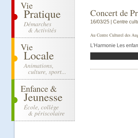
Vie
Pratique
Concert de Pr
16/03/25 | Centre cult
Démarches
& Activités
Au Centre Culturel des Aug
Vie
L'Harmonie Les enfant
Locale
Animations,
culture, sport...
Enfance &
Jeunesse
École, collège
& périscolaire