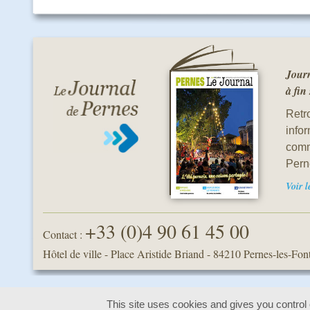
Journ
à fin
Retro
info
comm
Pern
Voir 
+33 (0)4 90 61 45 00
Contact :
Hôtel de ville - Place Aristide Briand
-
84210 Pernes-les-Fon
This site uses cookies and gives you control