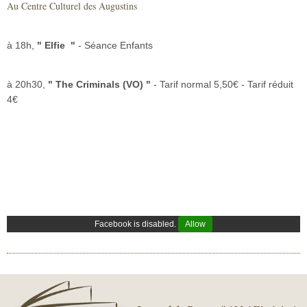
Au Centre Culturel des Augustins
Sécurité civile
Sécurité publique
à 18h,
" Elfie
"
- Séance Enfants
à 20h30,
" The Criminals (VO)
"
- Tarif normal 5,50€ - Tarif réduit
4€
Facebook is disabled.
Allow