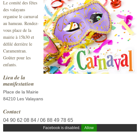
Le comité des fêtes
Sécurité civile
des valayans
organise le carnaval
Sécurité publique
au hameau. Rendez-
vous place de la
mairie à 15h30 et
défilé derrière le
Caramentran.
Goûter pour les
enfants.
Lieu de la
manifestation
Place de la Mairie
84210 Les Valayans
Contact
04 90 62 08 84 / 06 88 49 78 65
Facebook is disabled.
Allow