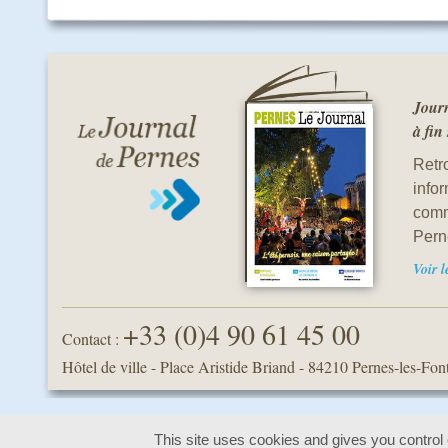
Journ
à fin
Retro
info
comm
Pern
Voir 
+33 (0)4 90 61 45 00
Contact :
Hôtel de ville - Place Aristide Briand
-
84210 Pernes-les-Fon
This site uses cookies and gives you control