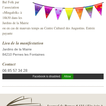
Bal Folk par
Sécurité civile
l’association
«Mingafolk» à
Sécurité publique
18h30 dans les
Jardins de la Mairie
ou en cas de mauvais temps au Centre Culturel des Augustins. Entrée
payante
Lieu de la manifestation
Jardins de la Mairie
84210 Pernes les Fontaines
Contact
06 85 57 34 28
Facebook is disabled.
Allow