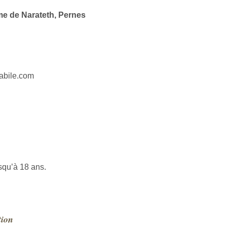
me de Narateth, Pernes
tabile.com
usqu’à 18 ans.
tion