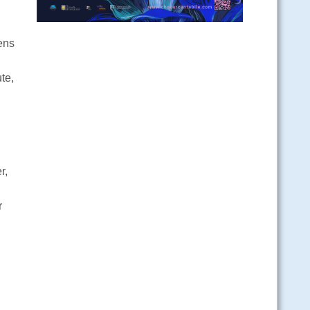
ens
te,
r,
r