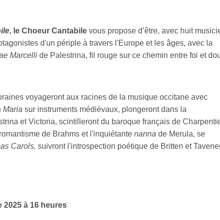
ile
, le Choeur Cantabile
vous propose d’être, avec huit musici
otagonistes d'un périple à travers l'Europe et les âges, avec la
e Marcelli
de Palestrina, fil rouge sur ce chemin entre foi et dou
oraines voyageront aux racines de la musique occitane avec
 Maria
sur instruments médiévaux, plongeront dans la
ina et Victoria, scintilleront du baroque français de Charpentie
 romantisme de Brahms et l'inquiétante
nanna
de Merula, se
as Carols
,
suivront l'introspection poétique de Britten et Tavene
 2025 à 16 heures