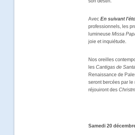
son destin.
Avec
En suivant l'éto
professionnels, les pr
lumineuse
Missa Papa
joie et inquiétude.
Nos oreilles contemp
les
Cantigas de Santa
Renaissance de Palestr
seront bercées par le
réjouiront des
Christm
Samedi 20 décembre