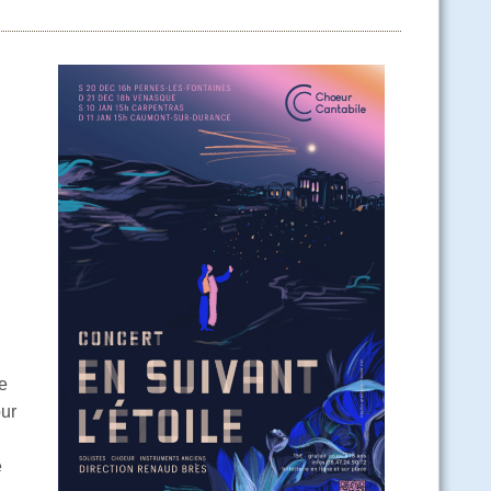
e
our
e