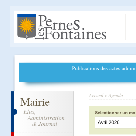
Publications des actes admini
Accueil
>
Agenda
Mairie
Elus,
Sélectionner un moi
Administration
& Journal