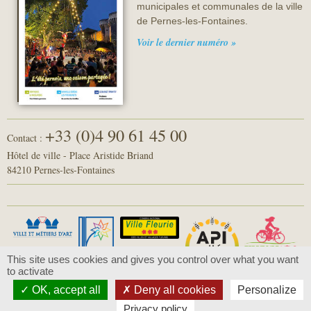
municipales et communales de la ville
de Pernes-les-Fontaines.
Voir le dernier numéro »
+33 (0)4 90 61 45 00
Contact :
Hôtel de ville - Place Aristide Briand
84210 Pernes-les-Fontaines
This site uses cookies and gives you control over what you want
to activate
OK, accept all
Deny all cookies
Personalize
© 2016 - Pernes-les-Fontaines -
Mentions légales
-
Politique de confidentialité
Privacy policy
Conception :
Com-Océan