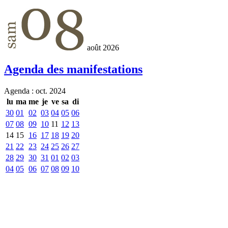
août 2026
Agenda des manifestations
Agenda :
oct. 2024
lu
ma
me
je
ve
sa
di
30
01
02
03
04
05
06
07
08
09
10
11
12
13
14
15
16
17
18
19
20
21
22
23
24
25
26
27
28
29
30
31
01
02
03
04
05
06
07
08
09
10